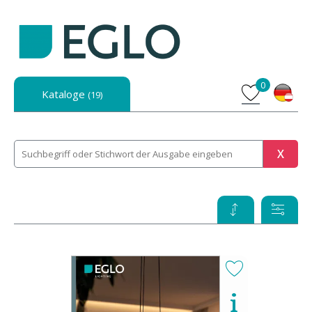
0
Kataloge
(19)
X